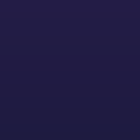
智能诊断
利用AI辅助医生进行疾病诊断